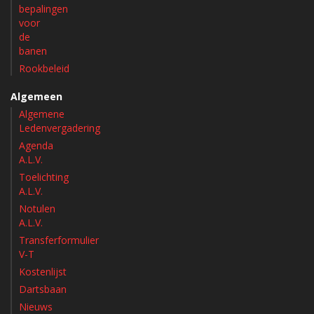
bepalingen
voor
de
banen
Rookbeleid
Algemeen
Algemene
Ledenvergadering
Agenda
A.L.V.
Toelichting
A.L.V.
Notulen
A.L.V.
Transferformulier
V-T
Kostenlijst
Dartsbaan
Nieuws