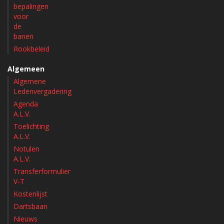
bepalingen
voor
de
banen
Rookbeleid
Algemeen
Algemene
Ledenvergadering
Agenda
A.L.V.
Toelichting
A.L.V.
Notulen
A.L.V.
Transferformulier
V-T
Kostenlijst
Dartsbaan
Nieuws