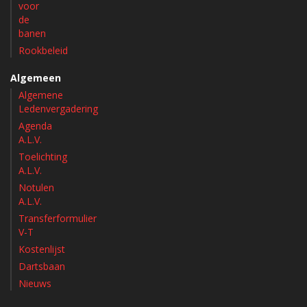
voor
de
banen
Rookbeleid
Algemeen
Algemene
Ledenvergadering
Agenda
A.L.V.
Toelichting
A.L.V.
Notulen
A.L.V.
Transferformulier
V-T
Kostenlijst
Dartsbaan
Nieuws