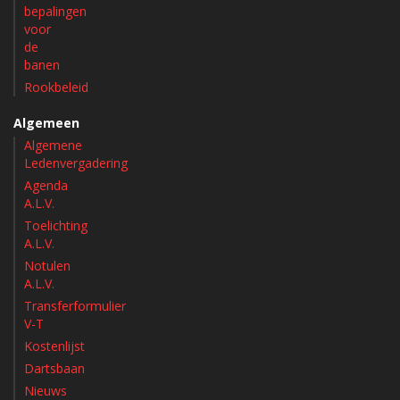
bepalingen
voor
de
banen
Rookbeleid
Algemeen
Algemene
Ledenvergadering
Agenda
A.L.V.
Toelichting
A.L.V.
Notulen
A.L.V.
Transferformulier
V-T
Kostenlijst
Dartsbaan
Nieuws