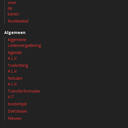
voor
de
banen
Rookbeleid
Algemeen
Algemene
Ledenvergadering
Agenda
A.L.V.
Toelichting
A.L.V.
Notulen
A.L.V.
Transferformulier
V-T
Kostenlijst
Dartsbaan
Nieuws